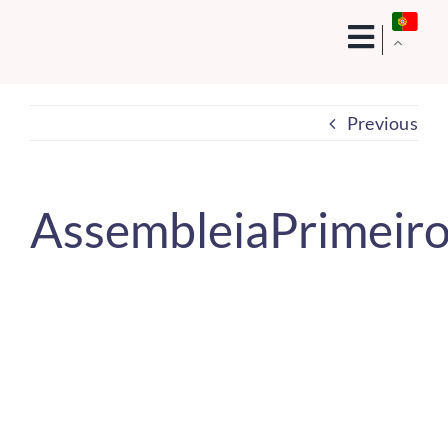
Skip
to
content
Previous
AssembleiaPrimeiro