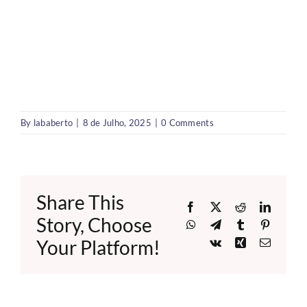
By
lababerto
|
8 de Julho, 2025
|
0 Comments
Share This
Facebook
X
Reddit
LinkedI
Story, Choose
WhatsApp
Telegram
Tumblr
Pinteres
Your Platform!
Vk
Xing
Email