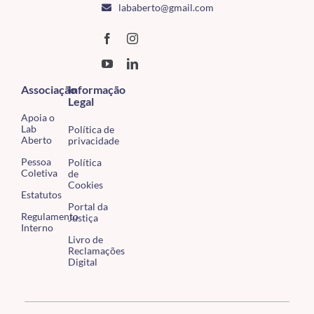
lababerto@gmail.com
Associação
Informação
Legal
Apoia o
Lab
Política de
Aberto
privacidade
Pessoa
Política
Coletiva
de
Cookies
Estatutos
Portal da
Regulamento
Justiça
Interno
Livro de
Reclamações
Digital