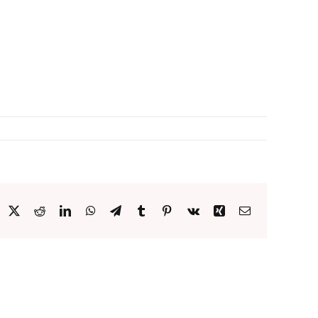
acebook
X
Reddit
LinkedIn
WhatsApp
Telegram
Tumblr
Pinterest
Vk
Xing
Email