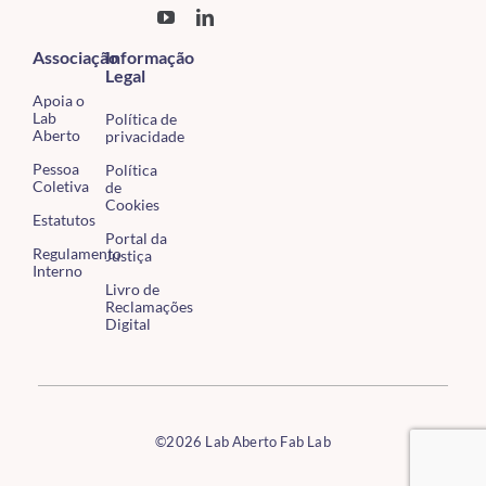
Associação
Informação
Legal
Apoia o
Lab
Política de
Aberto
privacidade
Pessoa
Política
Coletiva
de
Cookies
Estatutos
Portal da
Regulamento
Justiça
Interno
Livro de
Reclamações
Digital
©2026 Lab Aberto Fab Lab