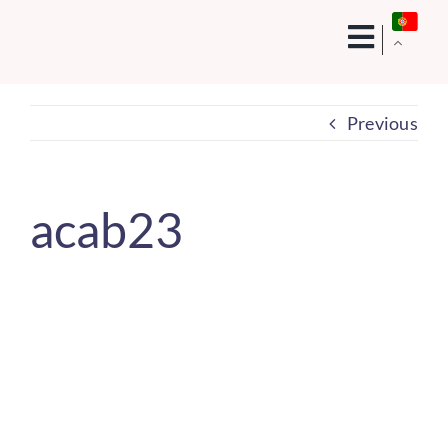
Skip
to
content
Previous
acab23