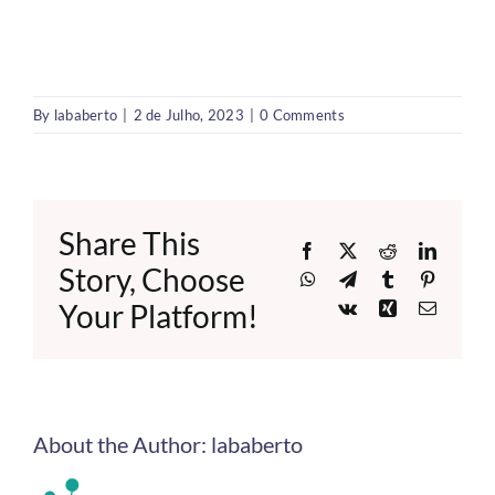
By
lababerto
|
2 de Julho, 2023
|
0 Comments
Share This
Facebook
X
Reddit
LinkedI
Story, Choose
WhatsApp
Telegram
Tumblr
Pinteres
Your Platform!
Vk
Xing
Email
About the Author:
lababerto