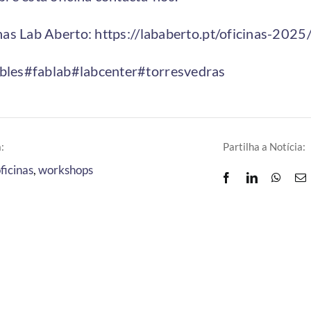
nas Lab Aberto:
https://lababerto.pt/oficinas-2025
bles
#fablab
#labcenter
#torresvedras
:
Partilha a Notícia:
ficinas
,
workshops