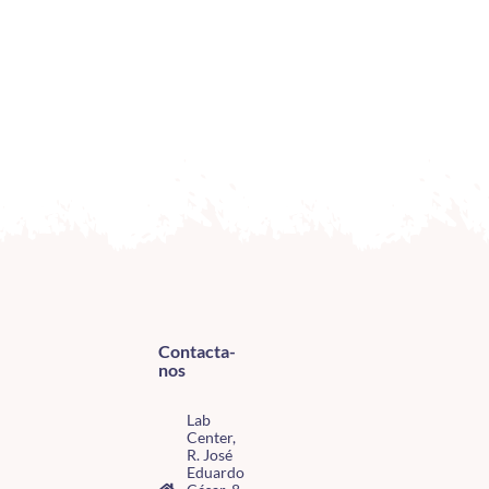
1
O
2
Contacta-
nos
Lab
Center,
R. José
Eduardo