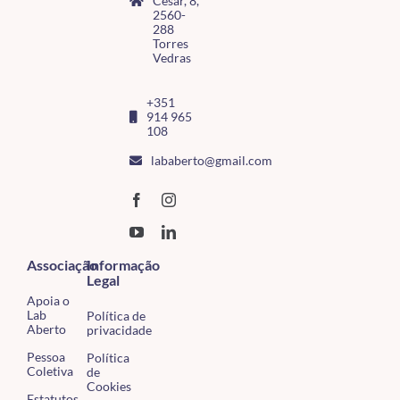
César, 8,
2560-
288
Torres
Vedras
+351
914 965
108
lababerto@gmail.com
Associação
Informação
Legal
Apoia o
Lab
Política de
Aberto
privacidade
Pessoa
Política
Coletiva
de
Cookies
Estatutos