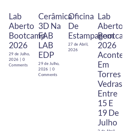
Lab
Cerâmica
Oficina
Lab
Aberto
3D Na
De
Aberto
Bootcamp
FAB
Estampagem
Bootcam
2026
LAB
2026
27 de Abril,
2026
EDP
Acontec
29 de Julho,
1 
2026
|
0
2
Em
29 de Julho,
Comments
2026
|
0
Torres
Comments
Vedras
Entre
15 E
19 De
Julho
2 de Abril,