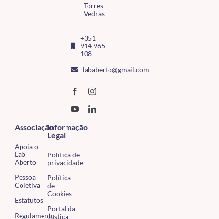
Torres
Vedras
+351
914 965
108
lababerto@gmail.com
Associação
Informação
Legal
Apoia o
Lab
Política de
Aberto
privacidade
Pessoa
Política
Coletiva
de
Cookies
Estatutos
Portal da
Regulamento
Justiça