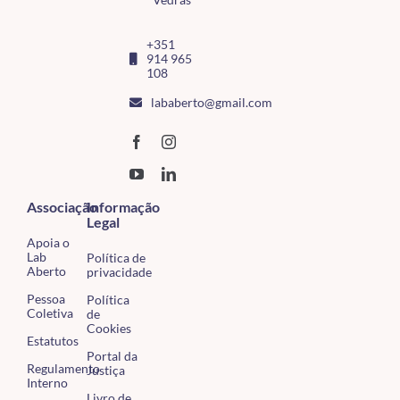
+351
914 965
108
lababerto@gmail.com
Associação
Informação
Legal
Apoia o
Lab
Política de
Aberto
privacidade
Pessoa
Política
Coletiva
de
Cookies
Estatutos
Portal da
Regulamento
Justiça
Interno
Livro de