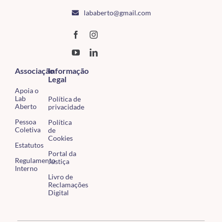
lababerto@gmail.com
Associação
Informação
Legal
Apoia o
Lab
Política de
Aberto
privacidade
Pessoa
Política
Coletiva
de
Cookies
Estatutos
Portal da
Regulamento
Justiça
Interno
Livro de
Reclamações
Digital