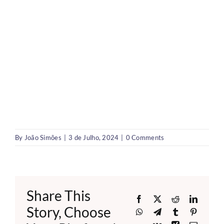
By
João Simões
|
3 de Julho, 2024
|
0 Comments
Share This
Facebook
X
Reddit
LinkedI
Story, Choose
WhatsApp
Telegram
Tumblr
Pinteres