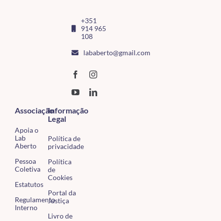
+351
914 965
108
lababerto@gmail.com
Associação
Informação
Legal
Apoia o
Lab
Política de
Aberto
privacidade
Pessoa
Política
Coletiva
de
Cookies
Estatutos
Portal da
Regulamento
Justiça
Interno
Livro de