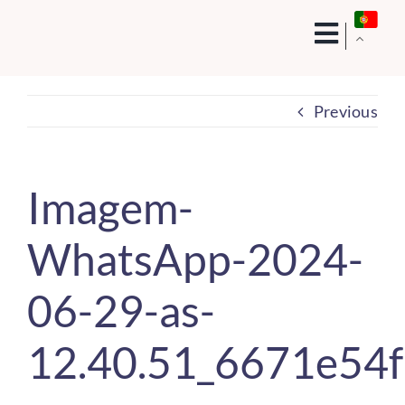
Skip
to
content
Previous
Imagem-
WhatsApp-2024-
06-29-as-
12.40.51_6671e54f