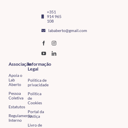
+351
914 965
108
lababerto@gmail.com
Associação
Informação
Legal
Apoia o
Lab
Política de
Aberto
privacidade
Pessoa
Política
Coletiva
de
Cookies
Estatutos
Portal da
Regulamento
Justiça
Interno
Livro de