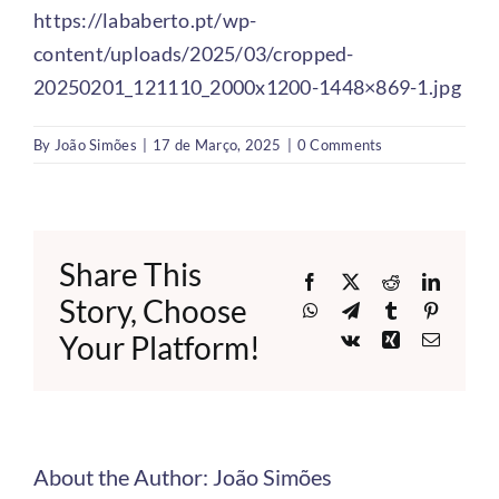
https://lababerto.pt/wp-
content/uploads/2025/03/cropped-
20250201_121110_2000x1200-1448×869-1.jpg
By
João Simões
|
17 de Março, 2025
|
0 Comments
Share This
Facebook
X
Reddit
LinkedI
Story, Choose
WhatsApp
Telegram
Tumblr
Pinteres
Your Platform!
Vk
Xing
Email
About the Author:
João Simões