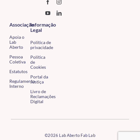
Associação
Informação
Legal
Apoia o
Lab
Política de
Aberto
privacidade
Pessoa
Política
Coletiva
de
Cookies
Estatutos
Portal da
Regulamento
Justiça
Interno
Livro de
Reclamações
Digital
©2026 Lab Aberto Fab Lab