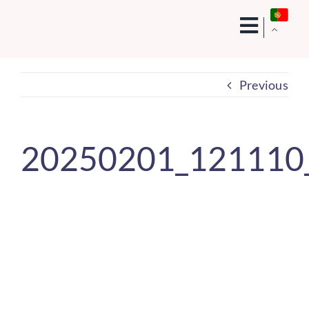
Skip
to
content
Previous
20250201_121110