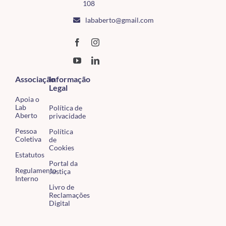
108
lababerto@gmail.com
Associação
Informação
Legal
Apoia o
Lab
Política de
Aberto
privacidade
Pessoa
Política
Coletiva
de
Cookies
Estatutos
Portal da
Regulamento
Justiça
Interno
Livro de
Reclamações
Digital