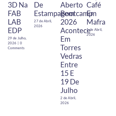
3D Na
De
Aberto
Café
FAB
Estampagem
Bootcamp
Em
LAB
2026
Mafra
27 de Abril,
2026
EDP
Acontece
1 de Abril,
2026
Em
29 de Julho,
2026
|
0
Torres
Comments
Vedras
Entre
15 E
19 De
Julho
2 de Abril,
1
2026
O
2