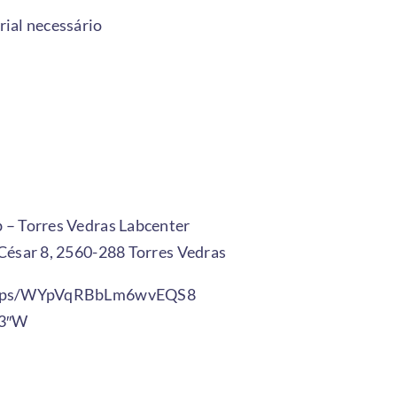
rial necessário
 – Torres Vedras Labcenter
 César 8, 2560-288 Torres Vedras
/maps/WYpVqRBbLm6wvEQS8
.3″W