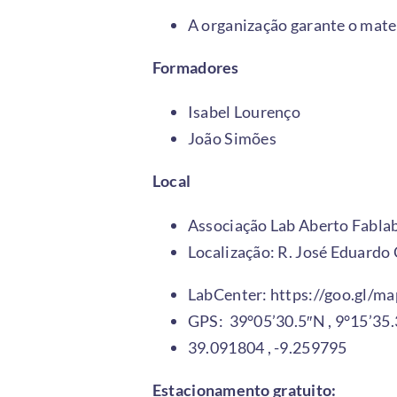
A organização garante o mate
Formadores
Isabel Lourenço
João Simões
Local
Associação Lab Aberto Fablab
Localização: R. José Eduardo
LabCenter:
https://goo.gl
GPS: 39°05’30.5″N , 9°15’35
39.091804 , -9.259795
Estacionamento gratuito: