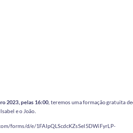
bro 2023, pelas 16:00
, teremos uma formação gratuita de
Isabel e o João.
e.com/forms/d/e/1FAIpQLScdcKZsSel5DWiFyrLP-