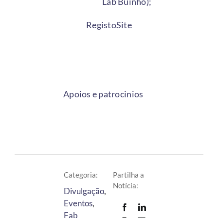
Lab Buinho);
Registo
Site
Apoios e patrocinios
Categoria:
Partilha a
Notícia:
Divulgação
,
Eventos
,
Fab