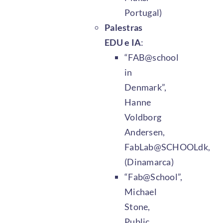
Portugal)
Palestras
EDU e IA
:
“FAB@school
in
Denmark”,
Hanne
Voldborg
Andersen,
FabLab@SCHOOLdk,
(Dinamarca)
“Fab@School”,
Michael
Stone,
Public