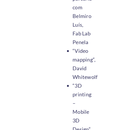
com
Belmiro
Luís,
Fab Lab
Penela
“Video
mapping“,
David
Whitewolf
“3D
printing
–
Mobile
3D
Design“,