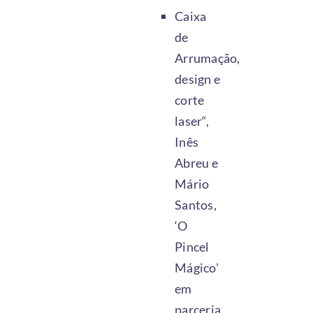
Caixa
de
Arrumação,
design e
corte
laser“,
Inês
Abreu e
Mário
Santos,
‘O
Pincel
Mágico’
em
parceria