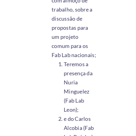
com almoço de
trabalho, sobre a
discussão de
propostas para
um projeto
comum para os
Fab Lab nacionais;
Teremos a
presença da
Nuria
Minguelez
(Fab Lab
Leon);
e do Carlos
Alcobia (Fab