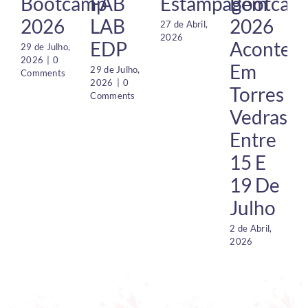
Bootcamp
FAB
Estampagem
Bootcam
2026
LAB
2026
27 de Abril,
2026
EDP
Acontec
29 de Julho,
1 
2026
|
0
2
Em
29 de Julho,
Comments
2026
|
0
Torres
Comments
Vedras
Entre
15 E
19 De
Julho
2 de Abril,
2026