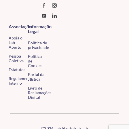
Associação
Informação
Legal
Apoia o
Lab
Política de
Aberto
privacidade
Pessoa
Política
Coletiva
de
Cookies
Estatutos
Portal da
Regulamento
Justiça
Interno
Livro de
Reclamações
Digital
©2026 Lab Aberto Fab Lab