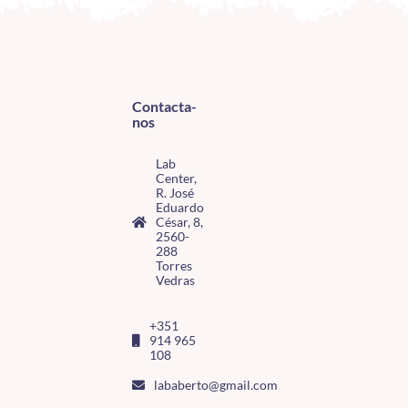
Contacta-
nos
Lab
Center,
R. José
Eduardo
César, 8,
2560-
288
Torres
Vedras
+351
914 965
108
lababerto@gmail.com