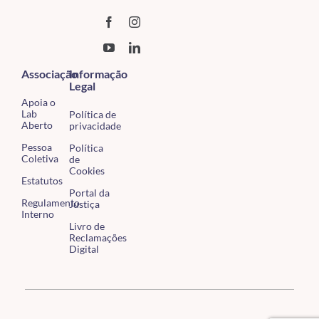
Associação
Informação
Legal
Apoia o
Lab
Política de
Aberto
privacidade
Pessoa
Política
Coletiva
de
Cookies
Estatutos
Portal da
Regulamento
Justiça
Interno
Livro de
Reclamações
Digital