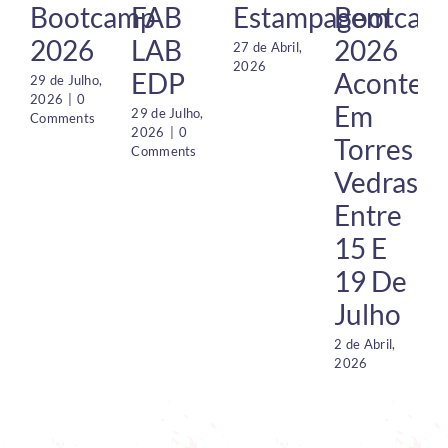
Bootcamp
FAB
Estampagem
Bootcam
2026
LAB
2026
27 de Abril,
2026
EDP
Acontec
29 de Julho,
2026
|
0
Em
29 de Julho,
Comments
2026
|
0
Torres
Comments
Vedras
Entre
15 E
19 De
2
S
Julho
2
2 de Abril,
2026