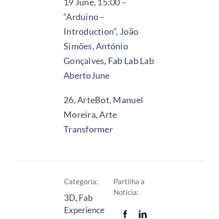
19 June, 15:00 –
“Arduino –
Introduction”, João
Simões, António
Gonçalves, Fab Lab Lab
AbertoJune
26, ArteBot, Manuel
Moreira, Arte
Transformer
Categoria:
Partilha a
Notícia:
3D
,
Fab
Experience