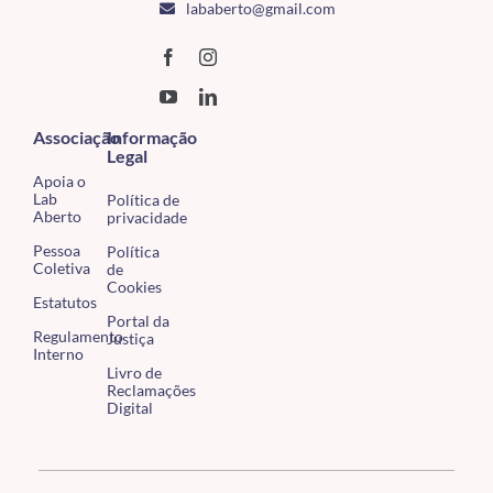
lababerto@gmail.com
Associação
Informação
Legal
Apoia o
Lab
Política de
Aberto
privacidade
Pessoa
Política
Coletiva
de
Cookies
Estatutos
Portal da
Regulamento
Justiça
Interno
Livro de
Reclamações
Digital