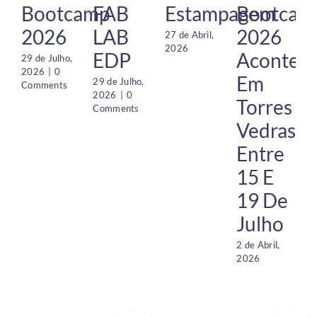
Bootcamp
FAB
Estampagem
Bootcam
2026
LAB
2026
27 de Abril,
2026
EDP
Acontec
29 de Julho,
1 
2026
|
0
2
Em
29 de Julho,
Comments
2026
|
0
Torres
Comments
Vedras
Entre
15 E
19 De
Julho
2 de Abril,
2026