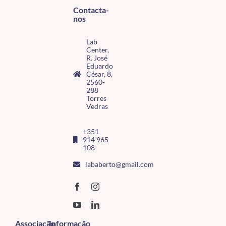
Contacta-
nos
Lab
Center,
R. José
Eduardo
César, 8,
2560-
288
Torres
Vedras
+351
914 965
108
lababerto@gmail.com
Associação
Informação