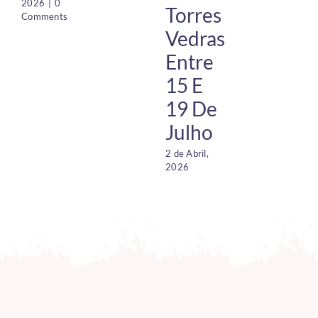
2026
|
0
Torres
Comments
Vedras
Entre
15 E
19 De
Julho
2 de Abril,
1
2026
O
2