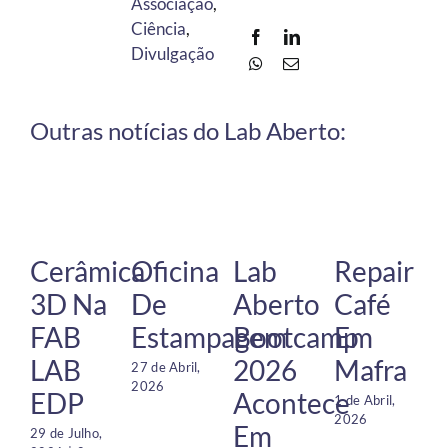
Associação
,
Ciência
,
Divulgação
Outras notícias do Lab Aberto:
Cerâmica
Oficina
Lab
Repair
3D Na
De
Aberto
Café
FAB
Estampagem
Bootcamp
Em
LAB
2026
Mafra
27 de Abril,
2026
EDP
Acontece
1 de Abril,
2026
Em
29 de Julho,