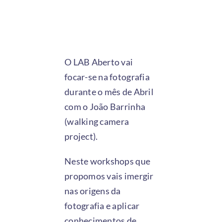
O LAB Aberto vai
focar-se na fotografia
durante o mês de Abril
com o João Barrinha
(
walking camera
project
).
Neste workshops que
propomos vais imergir
nas origens da
fotografia e aplicar
conhecimentos de