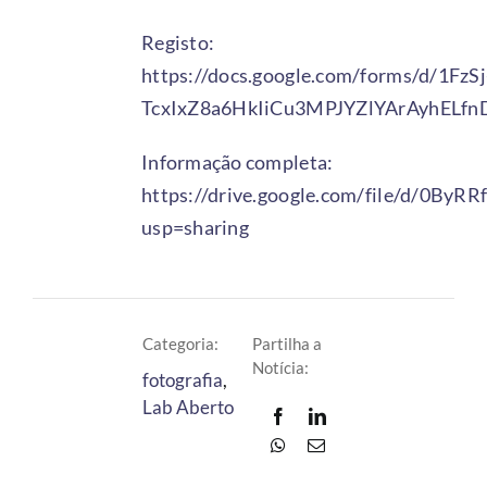
Registo:
https://docs.google.com/forms/d/1FzSj
TcxIxZ8a6HkIiCu3MPJYZlYArAyhELfn
Informação completa:
https://drive.google.com/file/d/0
usp=sharing
Categoria:
Partilha a
Notícia:
fotografia
,
Lab Aberto