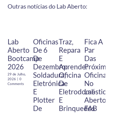
Outras notícias do Lab Aberto:
Lab
Oficinas
Traz,
Fica A
Aberto
De 6
Repara
Par
Bootcamp
De
E
Das
2026
Dezembro:
Aprende:
Próximas
Soldadura,
Oficina
Oficinas
29 de Julho,
2026
|
0
Eletrónica
De
No
Comments
E
Eletrodomésticos
Lab
Plotter
E
Aberto
De
Brinquedos
FAB