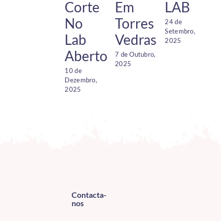
Corte
Em
LAB
2
2
No
Torres
24 de
Setembro,
Lab
Vedras
2025
Aberto
7 de Outubro,
2025
10 de
Dezembro,
2025
Contacta-
nos