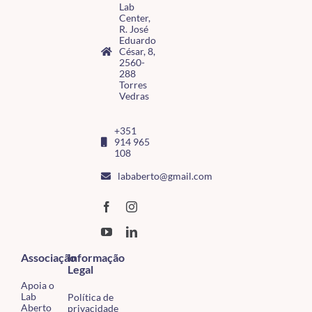
Lab
Center,
R. José
Eduardo
César, 8,
2560-
288
Torres
Vedras
+351
914 965
108
lababerto@gmail.com
Associação
Informação
Legal
Apoia o
Lab
Política de
Aberto
privacidade