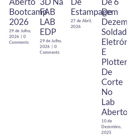
Aberto
3D Na
De
De 6
Bootcamp
FAB
Estampagem
De
2026
LAB
Dezembr
27 de Abril,
2026
EDP
Soldadur
29 de Julho,
2026
|
0
Eletrónic
29 de Julho,
Comments
2026
|
0
E
Comments
Plotter
De
Corte
No
Lab
Aberto
7
2
10 de
Dezembro,
2025