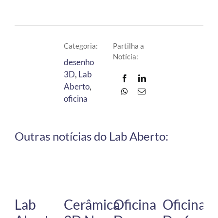
Categoria:
Partilha a
Notícia:
desenho
3D
,
Lab
Aberto
,
oficina
Outras notícias do Lab Aberto:
Lab
Cerâmica
Oficina
Oficinas
T