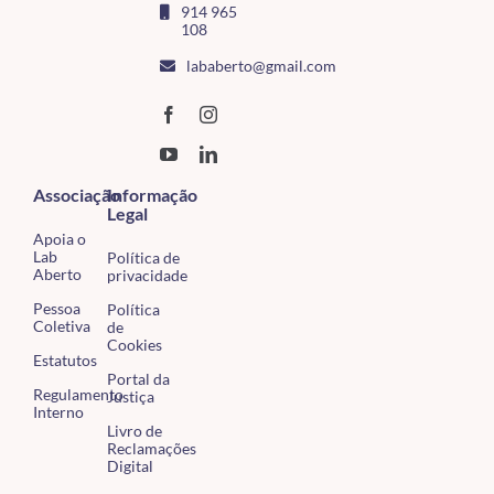
914 965
108
lababerto@gmail.com
Associação
Informação
Legal
Apoia o
Lab
Política de
Aberto
privacidade
Pessoa
Política
Coletiva
de
Cookies
Estatutos
Portal da
Regulamento
Justiça
Interno
Livro de
Reclamações
Digital