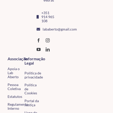
Vedras
+351
914 965
108
lababerto@gmail.com
Associação
Informação
Legal
Apoia o
Lab
Política de
Aberto
privacidade
Pessoa
Política
Coletiva
de
Cookies
Estatutos
Portal da
Regulamento
Justiça
Interno
Livro de