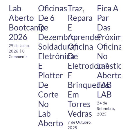
Lab
Oficinas
Traz,
Fica A
Aberto
De 6
Repara
Par
Bootcamp
De
E
Das
2026
Dezembro:
Aprende:
Próximas
Soldadura,
Oficina
Oficinas
29 de Julho,
2026
|
0
Eletrónica
De
No
Comments
E
Eletrodomésticos
Lab
Plotter
E
Aberto
De
Brinquedos
FAB
Corte
Em
LAB
2
2
No
Torres
24 de
Setembro,
Lab
Vedras
2025
Aberto
7 de Outubro,
2025