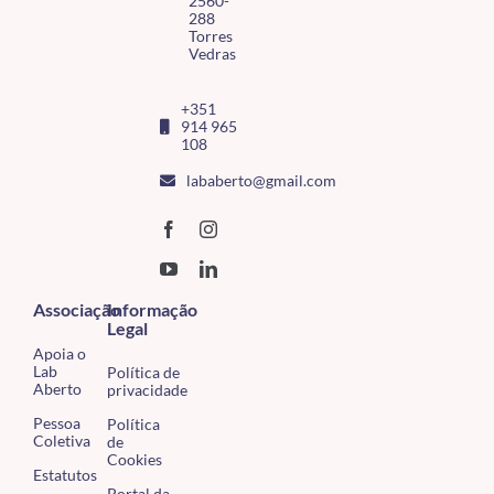
2560-
288
Torres
Vedras
+351
914 965
108
lababerto@gmail.com
Associação
Informação
Legal
Apoia o
Lab
Política de
Aberto
privacidade
Pessoa
Política
Coletiva
de
Cookies
Estatutos
Portal da