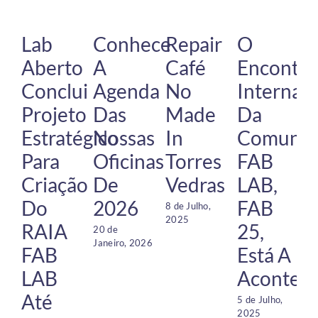
Lab
Conhece
Repair
O
Aberto
A
Café
Encontr
Conclui
Agenda
No
Internac
Projeto
Das
Made
Da
Estratégico
Nossas
In
Comunid
Para
Oficinas
Torres
FAB
Criação
De
Vedras
LAB,
Do
2026
FAB
8 de Julho,
2025
RAIA
25,
20 de
Janeiro, 2026
FAB
Está A
LAB
Acontece
Até
5 de Julho,
2 
2025
2