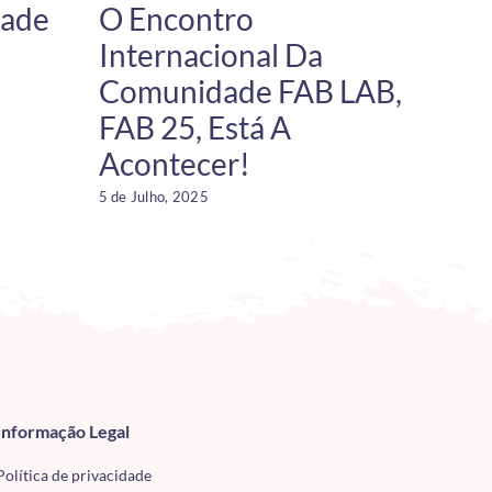
Made
O Encontro
Rec
Internacional Da
Ima
Comunidade FAB LAB,
For
FAB 25, Está A
Ardu
Acontecer!
2 de Jul
5 de Julho, 2025
Informação Legal
Política de privacidade