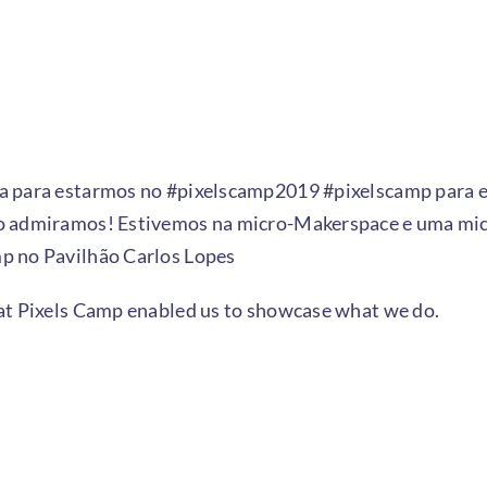
a para estarmos no
#pixelscamp2019
#pixelscamp
para e
o admiramos! Estivemos na micro-Makerspace e uma mic
p no Pavilhão Carlos Lopes
at
Pixels Camp
enabled us to showcase what we do.