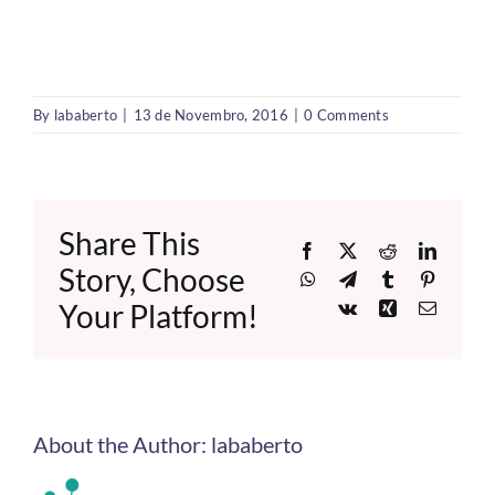
By
lababerto
|
13 de Novembro, 2016
|
0 Comments
Share This
Facebook
X
Reddit
LinkedI
Story, Choose
WhatsApp
Telegram
Tumblr
Pinteres
Your Platform!
Vk
Xing
Email
About the Author:
lababerto