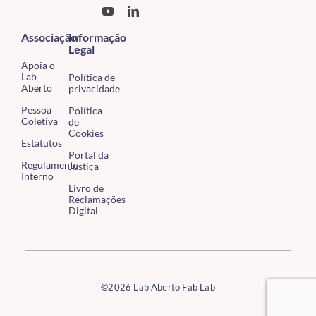
Associação
Informação
Legal
Apoia o
Lab
Política de
Aberto
privacidade
Pessoa
Política
Coletiva
de
Cookies
Estatutos
Portal da
Regulamento
Justiça
Interno
Livro de
Reclamações
Digital
©2026 Lab Aberto Fab Lab