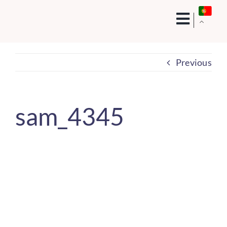
Skip
to
content
Previous
sam_4345