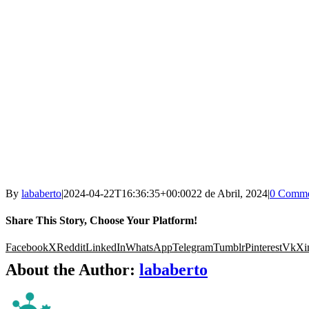
By
lababerto
|
2024-04-22T16:36:35+00:00
22 de Abril, 2024
|
0 Comme
Share This Story, Choose Your Platform!
Facebook
X
Reddit
LinkedIn
WhatsApp
Telegram
Tumblr
Pinterest
Vk
Xi
About the Author:
lababerto