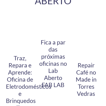
ABERTO
Fica a par
das
próximas
Traz,
oficinas no
Repara e
Repair
Lab
Aprende:
Café no
Aberto
Oficina de
Made in
FAB LAB
Eletrodomésticos
Torres
e
Vedras
Brinquedos