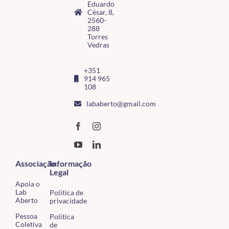
Eduardo
César, 8,
2560-
288
Torres
Vedras
+351
914 965
108
lababerto@gmail.com
Associação
Informação
Legal
Apoia o
Lab
Política de
Aberto
privacidade
Pessoa
Política
Coletiva
de