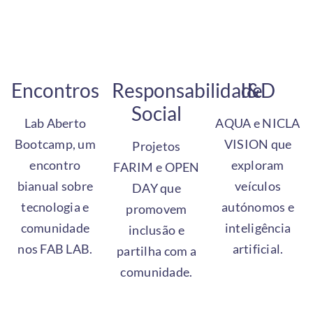
Encontros
Responsabilidade
I
&
D
Social
Lab Aberto
AQUA e NICLA
Bootcamp, um
VISION que
Projetos
encontro
exploram
FARIM e OPEN
bianual sobre
veículos
DAY que
tecnologia e
autónomos e
promovem
comunidade
inteligência
inclusão e
nos FAB LAB.
artificial.
partilha com a
comunidade.