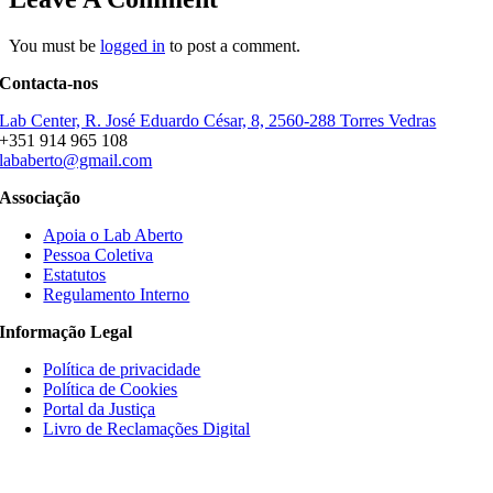
You must be
logged in
to post a comment.
Contacta-nos
Lab Center, R. José Eduardo César, 8, 2560-288 Torres Vedras
+351 914 965 108
lababerto@gmail.com
Associação
Apoia o Lab Aberto
Pessoa Coletiva
Estatutos
Regulamento Interno
Informação Legal
Política de privacidade
Política de Cookies
Portal da Justiça
Livro de Reclamações Digital