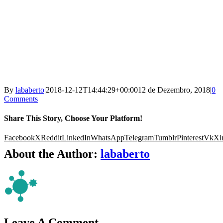
By
lababerto
|
2018-12-12T14:44:29+00:00
12 de Dezembro, 2018
|
0
Comments
Share This Story, Choose Your Platform!
Facebook
X
Reddit
LinkedIn
WhatsApp
Telegram
Tumblr
Pinterest
Vk
Xi
About the Author:
lababerto
Leave A Comment