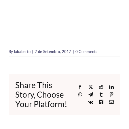
By
lababerto
|
7 de Setembro, 2017
|
0 Comments
Share This
Facebook
X
Reddit
LinkedI
Story, Choose
WhatsApp
Telegram
Tumblr
Pinteres
Your Platform!
Vk
Xing
Email