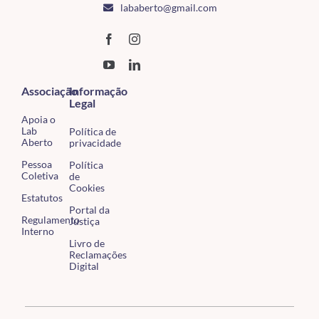
lababerto@gmail.com
Associação
Informação
Legal
Apoia o
Lab
Política de
Aberto
privacidade
Pessoa
Política
Coletiva
de
Cookies
Estatutos
Portal da
Regulamento
Justiça
Interno
Livro de
Reclamações
Digital