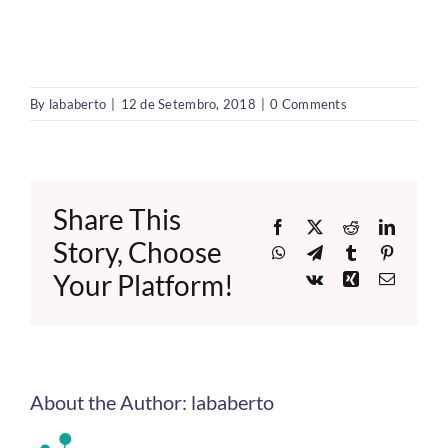
By
lababerto
|
12 de Setembro, 2018
|
0 Comments
Share This
Facebook
X
Reddit
LinkedI
Story, Choose
WhatsApp
Telegram
Tumblr
Pinteres
Your Platform!
Vk
Xing
Email
About the Author:
lababerto