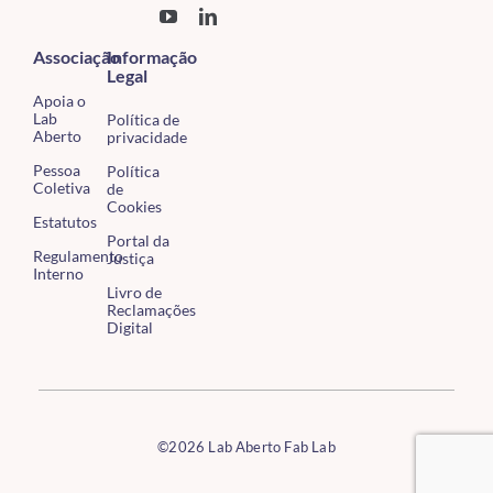
Associação
Informação
Legal
Apoia o
Lab
Política de
Aberto
privacidade
Pessoa
Política
Coletiva
de
Cookies
Estatutos
Portal da
Regulamento
Justiça
Interno
Livro de
Reclamações
Digital
©2026 Lab Aberto Fab Lab