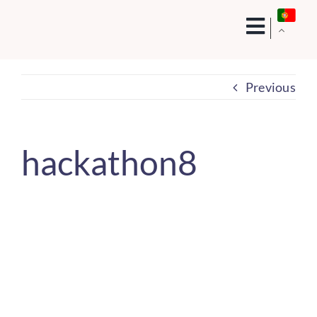
Skip
to
content
Previous
hackathon8