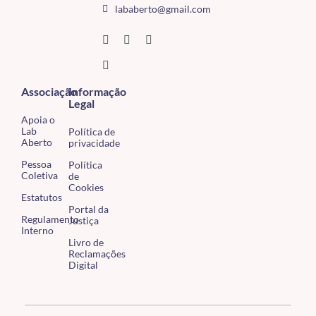
lababerto@gmail.com
Associação
Informação
Legal
Apoia o
Lab
Política de
Aberto
privacidade
Pessoa
Política
Coletiva
de
Cookies
Estatutos
Portal da
Regulamento
Justiça
Interno
Livro de
Reclamações
Digital