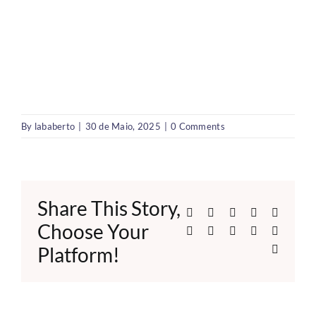
By
lababerto
|
30 de Maio, 2025
|
0 Comments
Share This Story,
Facebook
X
Reddit
LinkedIn
WhatsA
Choose Your
Telegram
Tumblr
Pinterest
Vk
Xing
Platform!
Email