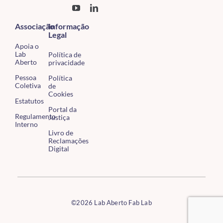
Associação
Informação
Legal
Apoia o
Lab
Política de
Aberto
privacidade
Pessoa
Política
Coletiva
de
Cookies
Estatutos
Portal da
Regulamento
Justiça
Interno
Livro de
Reclamações
Digital
©2026 Lab Aberto Fab Lab