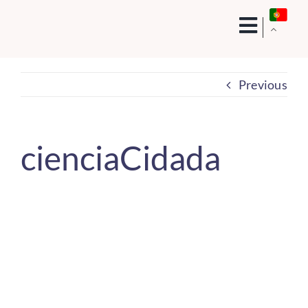
Skip
to
content
Previous
cienciaCidada