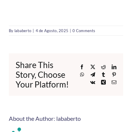
By
lababerto
|
4 de Agosto, 2025
|
0 Comments
Share This
Facebook
X
Reddit
LinkedI
Story, Choose
WhatsApp
Telegram
Tumblr
Pinteres
Your Platform!
Vk
Xing
Email
About the Author:
lababerto