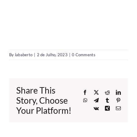
By
lababerto
|
2 de Julho, 2023
|
0 Comments
Share This
Facebook
X
Reddit
LinkedI
Story, Choose
WhatsApp
Telegram
Tumblr
Pinteres
Your Platform!
Vk
Xing
Email