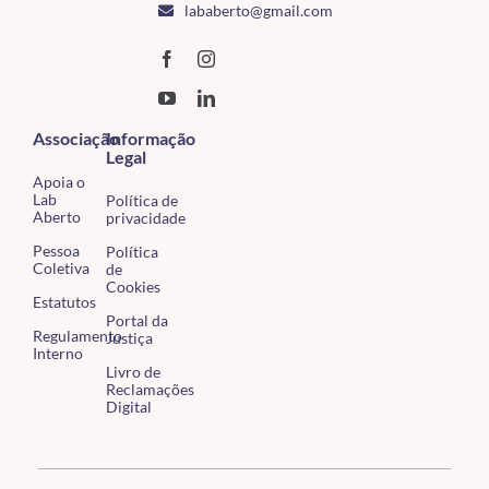
lababerto@gmail.com
Associação
Informação
Legal
Apoia o
Lab
Política de
Aberto
privacidade
Pessoa
Política
Coletiva
de
Cookies
Estatutos
Portal da
Regulamento
Justiça
Interno
Livro de
Reclamações
Digital