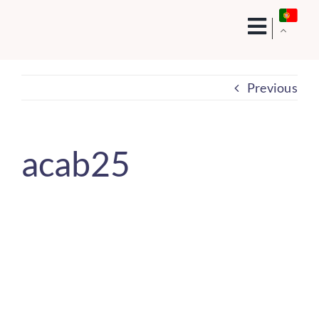
Skip
to
content
Previous
acab25